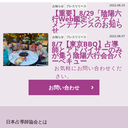
2022.08.23
お知らせ
プレスリリース
【重要】8/29「陰陽六
行Web鑑定システム」
メンテナンスのお知ら
せ
2022.08.07
お知らせ
プレスリリース
8/7【東京BBQ】占導
師とアドバイザーのみ
が集う陰陽六行会合バ
ーベキュー
お気軽にお問い合わせくだ
さい。
お問い合わせ
日本占導師協会とは