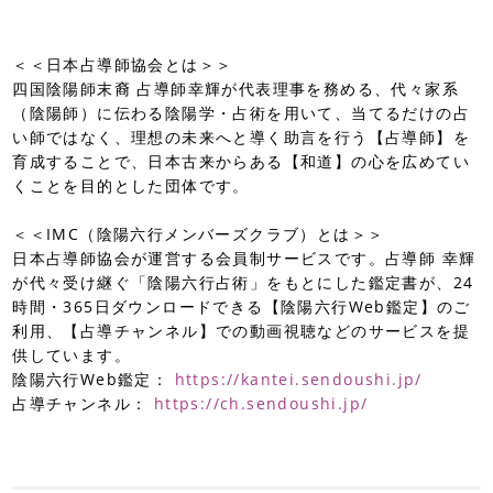
＜＜日本占導師協会とは＞＞
四国陰陽師末裔 占導師幸輝が代表理事を務める、代々家系
（陰陽師）に伝わる陰陽学・占術を用いて、当てるだけの占
い師ではなく、理想の未来へと導く助言を行う【占導師】を
育成することで、日本古来からある【和道】の心を広めてい
くことを目的とした団体です。
＜＜IMC（陰陽六行メンバーズクラブ）とは＞＞
日本占導師協会が運営する会員制サービスです。占導師 幸輝
が代々受け継ぐ「陰陽六行占術」をもとにした鑑定書が、24
時間・365日ダウンロードできる【陰陽六行Web鑑定】のご
利用、【占導チャンネル】での動画視聴などのサービスを提
供しています。
陰陽六行Web鑑定：
https://kantei.sendoushi.jp/
占導チャンネル：
https://ch.sendoushi.jp/