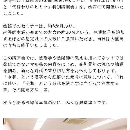
運を掴む！陰陽師の末裔 幸輝が伝えたい「新時代の始まり」
と「代替わりのヒミツ」特別講演会』を、函館にて開催いた
しました。
函館でのセミナーは、約8か月ぶり。
占導師幸輝が初めての方含め約30名という、急遽椅子を追加
するほどの想定以上の人数にご参加いただき、当日は大盛況
のうちに終了いたしました。
この講演会では、陰陽学や陰陽師の教えを用いてネットでは
発信できないマル秘の内容をはじめ、令和元年の流れや強運
を掴み、新たな時代の乗り切り方をお伝えしております。
「令和」という漢字から紐解いた元号の意味について。それ
に伴い、「令和」という時代を過ごすに当たって注意する
事。その開運方法、等。
次々と語る占導師幸輝の話に、みんな興味津々です。